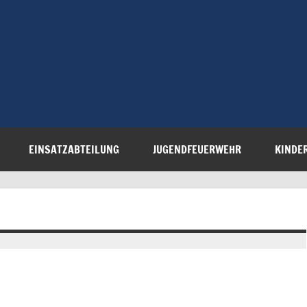
Freiwillige 
Steinau e.V.
EINSATZABTEILUNG
JUGENDFEUERWEHR
KINDE