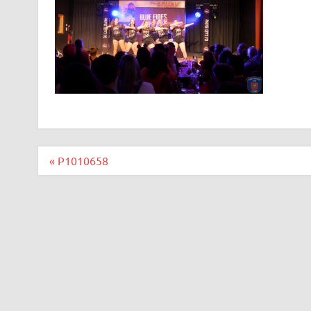
Beitragsnavigation
« P1010658