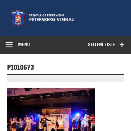
Zum
Inhalt
springen
Freiwillige
Feuerwehr der Gemeinde Petersberg
Feuerwehr
MENÜ
SEITENLEISTE
Petersberg-
Steinau e.V.
P1010673