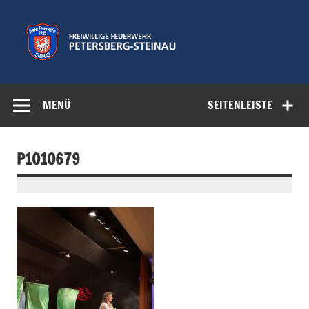
Zum
Inhalt
springen
Freiwillige
Feuerwehr der Gemeinde Petersberg
Feuerwehr
MENÜ
SEITENLEISTE
Petersberg-
Steinau e.V.
P1010679