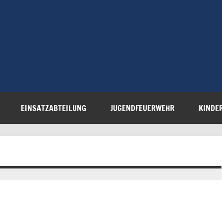
Freiwillige 
Steinau e.V.
EINSATZABTEILUNG
JUGENDFEUERWEHR
KINDE