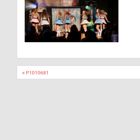
Beitragsnavigation
« P1010681