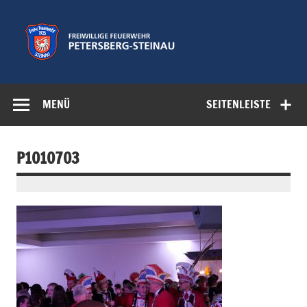
Zum
Inhalt
springen
Freiwillige
Feuerwehr der Gemeinde Petersberg
Feuerwehr
MENÜ
SEITENLEISTE
Petersberg-
Steinau e.V.
P1010703