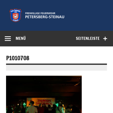
Zum
Inhalt
springen
Freiwillige
Feuerwehr der Gemeinde Petersberg
Feuerwehr
MENÜ
SEITENLEISTE
Petersberg-
Steinau e.V.
P1010708