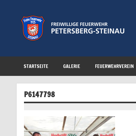
Zum
Inhalt
springen
Feuerwehr der Gemeinde Petersberg
STARTSEITE
GALERIE
FEUERWEHRVEREIN
P6147798