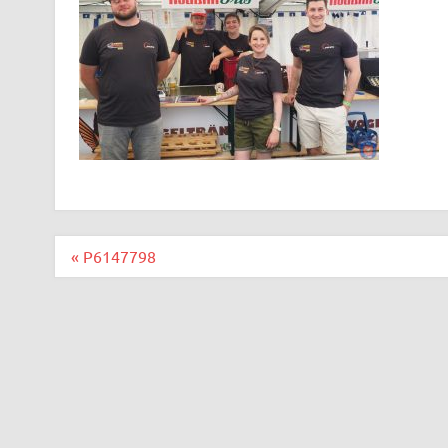
Beitragsnavigation
« P6147798