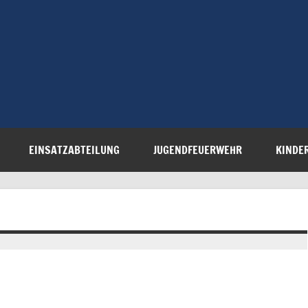
Freiwillige 
Steinau e.V.
EINSATZABTEILUNG
JUGENDFEUERWEHR
KINDE