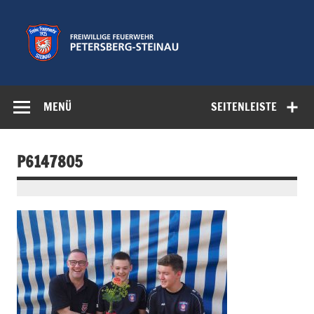
Zum
Inhalt
springen
Freiwillige
Feuerwehr der Gemeinde Petersberg
Feuerwehr
MENÜ
SEITENLEISTE
Petersberg-
Steinau e.V.
P6147805