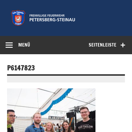
Zum
Inhalt
springen
Freiwillige
Feuerwehr der Gemeinde Petersberg
Feuerwehr
MENÜ
SEITENLEISTE
Petersberg-
Steinau e.V.
P6147823