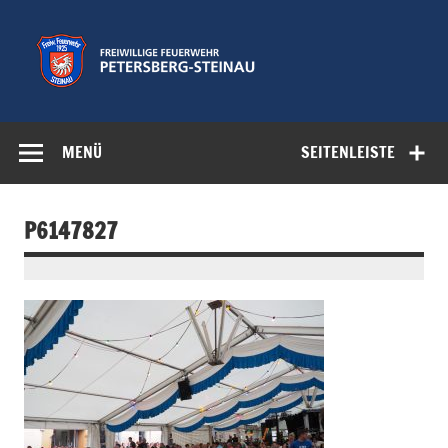
Zum
Inhalt
springen
Freiwillige
Feuerwehr der Gemeinde Petersberg
Feuerwehr
MENÜ
SEITENLEISTE
Petersberg-
Steinau e.V.
P6147827