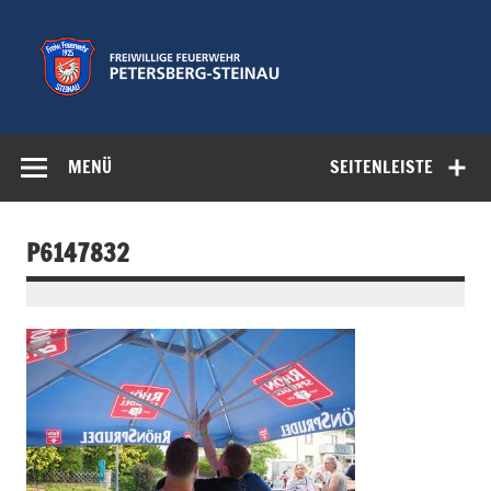
Zum
Inhalt
springen
Freiwillige
Feuerwehr der Gemeinde Petersberg
Feuerwehr
MENÜ
SEITENLEISTE
Petersberg-
Steinau e.V.
P6147832