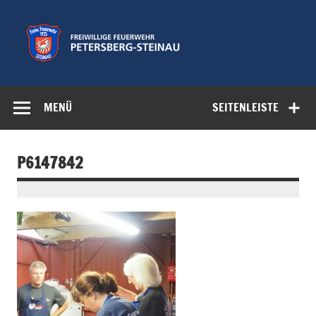
Zum
Inhalt
springen
Freiwillige
Feuerwehr der Gemeinde Petersberg
Feuerwehr
MENÜ
SEITENLEISTE
Petersberg-
Steinau e.V.
P6147842