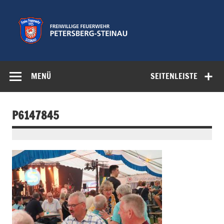
Zum
Inhalt
springen
Freiwillige
Feuerwehr der Gemeinde Petersberg
Feuerwehr
MENÜ
SEITENLEISTE
Petersberg-
Steinau e.V.
P6147845