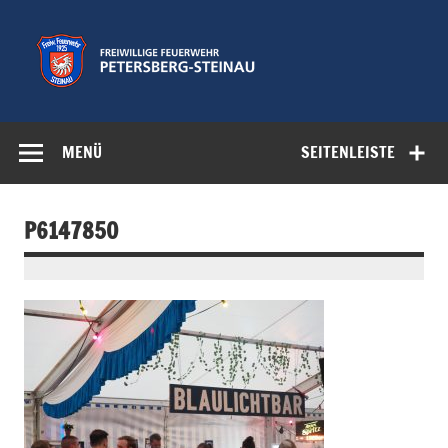
Zum
Inhalt
springen
Freiwillige
Feuerwehr der Gemeinde Petersberg
Feuerwehr
MENÜ
SEITENLEISTE
Petersberg-
Steinau e.V.
P6147850