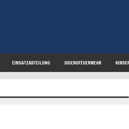
Freiwillige 
Steinau e.V.
EINSATZABTEILUNG
JUGENDFEUERWEHR
KINDE