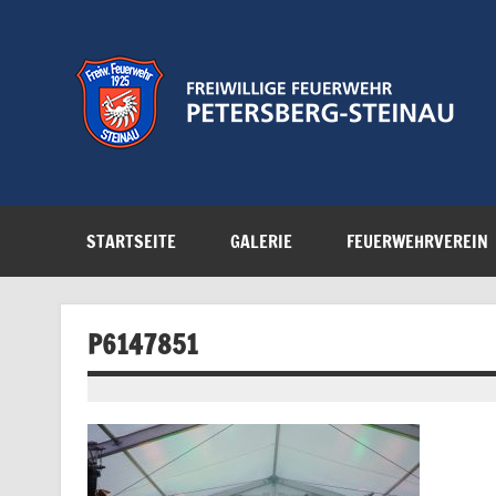
Zum
Inhalt
springen
Feuerwehr der Gemeinde Petersberg
STARTSEITE
GALERIE
FEUERWEHRVEREIN
P6147851