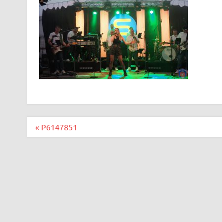
Beitragsnavigation
« P6147851