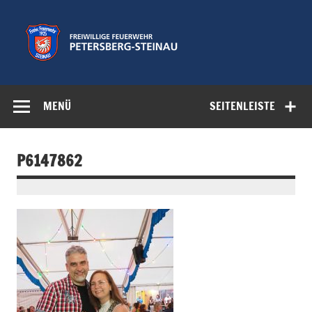
Zum
Inhalt
springen
Freiwillige
Feuerwehr der Gemeinde Petersberg
Feuerwehr
MENÜ
SEITENLEISTE
Petersberg-
Steinau e.V.
P6147862