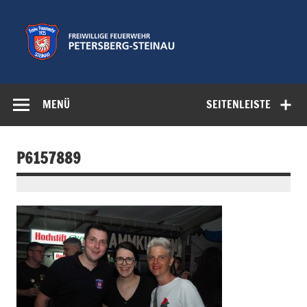
Zum
Inhalt
springen
Freiwillige
Feuerwehr der Gemeinde Petersberg
Feuerwehr
MENÜ
SEITENLEISTE
Petersberg-
Steinau e.V.
P6157889