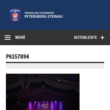
Zum
Inhalt
springen
Freiwillige
Feuerwehr der Gemeinde Petersberg
Feuerwehr
MENÜ
SEITENLEISTE
Petersberg-
Steinau e.V.
P6157894