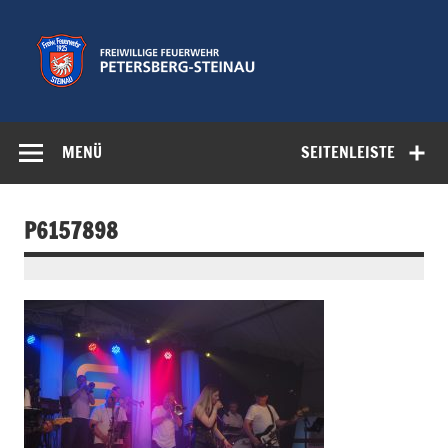
Zum
Inhalt
springen
Freiwillige
Feuerwehr der Gemeinde Petersberg
Feuerwehr
MENÜ
SEITENLEISTE
Petersberg-
Steinau e.V.
P6157898