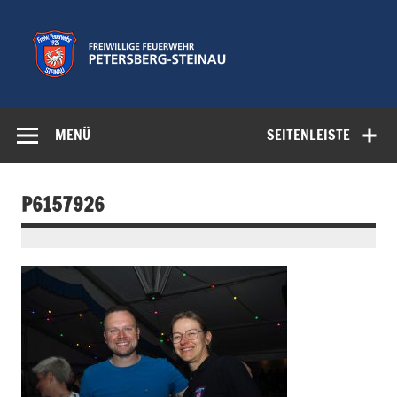
Zum
Inhalt
springen
Freiwillige
Feuerwehr der Gemeinde Petersberg
Feuerwehr
MENÜ
SEITENLEISTE
Petersberg-
Steinau e.V.
P6157926