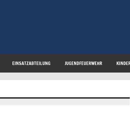
Freiwillige 
Steinau e.V.
EINSATZABTEILUNG
JUGENDFEUERWEHR
KINDE