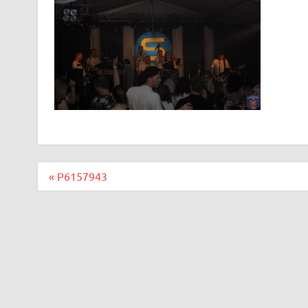
Beitragsnavigation
« P6157943