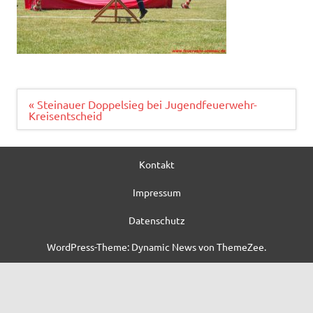
Beitragsnavigation
« Steinauer Doppelsieg bei Jugendfeuerwehr-
Kreisentscheid
Kontakt
Impressum
Datenschutz
WordPress-Theme: Dynamic News von ThemeZee.