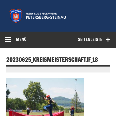
Zum
Inhalt
springen
Freiwillige
Feuerwehr der Gemeinde Petersberg
Feuerwehr
MENÜ
SEITENLEISTE
Petersberg-
Steinau e.V.
20230625_KREISMEISTERSCHAFTJF_18