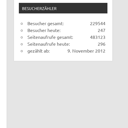
BESUCHERZÄHLER
Besucher gesamt:
229544
Besucher heute:
247
Seitenaufrufe gesamt:
483123
Seitenaufrufe heute:
296
gezählt ab:
9. November 2012