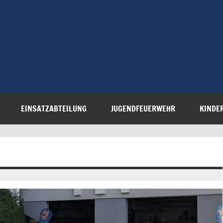
Freiwillige 
Steinau e.V.
EINSATZABTEILUNG
JUGENDFEUERWEHR
KINDE